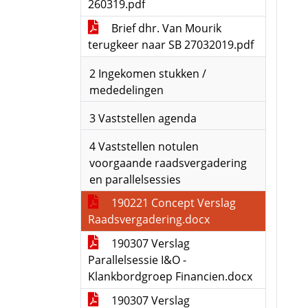
260319.pdf
Brief dhr. Van Mourik
terugkeer naar SB 27032019.pdf
2 Ingekomen stukken /
mededelingen
3 Vaststellen agenda
4 Vaststellen notulen
voorgaande raadsvergadering
en parallelsessies
190221 Concept Verslag
Raadsvergadering.docx
190307 Verslag
Parallelsessie I&O -
Klankbordgroep Financien.docx
190307 Verslag