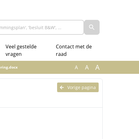
Veel gestelde
Contact met de
vragen
raad
A
A
A
ring.docx
Vorige pagina