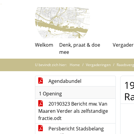
Ga naar de inhoud van deze pagina
Ga naar het zoeken
Ga naar het menu
Welkom
Denk, praat & doe
Vergader
mee
U bevindt zich hier:
Home
Vergaderingen
Raadsverg
Agendabundel
19
R
1 Opening
20190323 Bericht mw. Van
Maaren Verder als zelfstandige
fractie.odt
Persbericht Stadsbelang