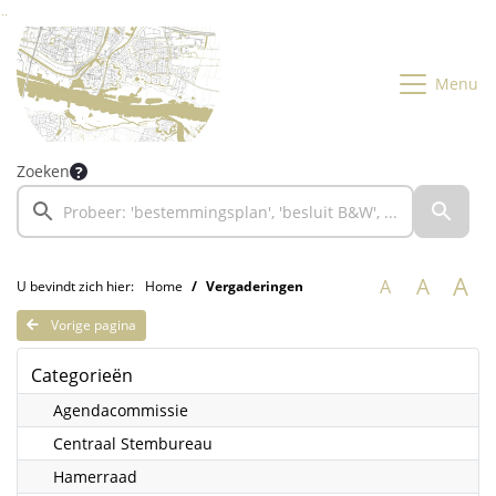
Ga naar de inhoud van deze pagina
Ga naar het zoeken
Ga naar het menu
Menu
Zoeken
A
A
A
U bevindt zich hier:
Home
Vergaderingen
Vorige pagina
Categorieën
Agendacommissie
Centraal Stembureau
Hamerraad