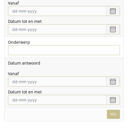
vanaf
Selecte
een
Datum tot en met
datum
vanaf
Selecte
een
datum
Onderwerp
tot
en
met
Datum antwoord
vanaf
Selecte
een
Datum tot en met
datum
vanaf
Selecte
een
datum
Wis
tot
en