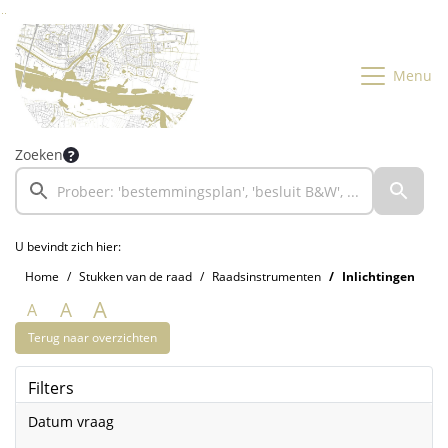
Ga naar de inhoud van deze pagina
Ga naar het zoeken
Ga naar het menu
Menu
Zoeken
U bevindt zich hier:
Home
Stukken van de raad
Raadsinstrumenten
Inlichtingen
A
A
A
Terug naar overzichten
Filters
Datum vraag