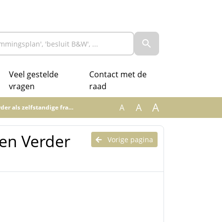
Veel gestelde
Contact met de
vragen
raad
A
A
A
s zelfstandige fractie.odt
en Verder
Vorige pagina