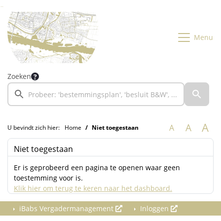
Ga naar de inhoud van deze pagina
Ga naar het zoeken
Ga naar het menu
Menu
Zoeken
A
A
A
U bevindt zich hier:
Home
Niet toegestaan
Niet toegestaan
Er is geprobeerd een pagina te openen waar geen
toestemming voor is.
Klik hier om terug te keren naar het dashboard.
iBabs Vergadermanagement
Inloggen