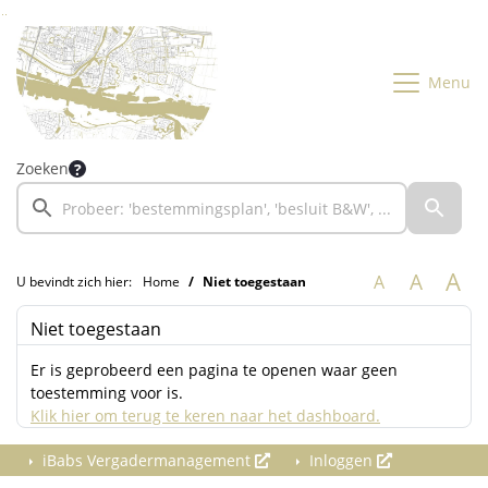
Ga naar de inhoud van deze pagina
Ga naar het zoeken
Ga naar het menu
Menu
Zoeken
A
A
A
U bevindt zich hier:
Home
Niet toegestaan
Niet toegestaan
Er is geprobeerd een pagina te openen waar geen
toestemming voor is.
Klik hier om terug te keren naar het dashboard.
iBabs Vergadermanagement
Inloggen