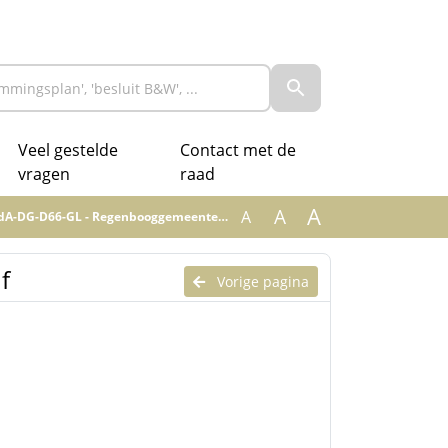
Veel gestelde
Contact met de
vragen
raad
A
A
A
G-D66-GL - Regenbooggemeente.aangenomen.pdf
f
Vorige pagina