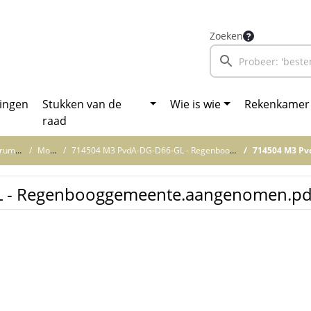
Zoeken
ingen
Stukken van de
Wie is wie
Rekenkamer
raad
enten
Moties
714504 M3 PvdA-DG-D66-GL - Regenbooggemeente
714504 M3 PvdA-D
 - Regenbooggemeente.aangenomen.pd