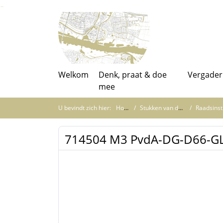
Ga naar de inhoud van deze pagina
Ga naar het zoeken
Ga naar het menu
Welkom
Denk, praat & doe
Vergader
mee
U bevindt zich hier:
Home
Stukken van de raad
Raadsinstrum
714504 M3 PvdA-DG-D66-GL