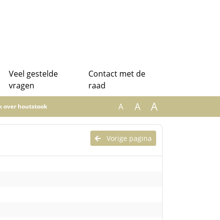
Veel gestelde
Contact met de
vragen
raad
A
A
A
k over houtstook
Vorige pagina