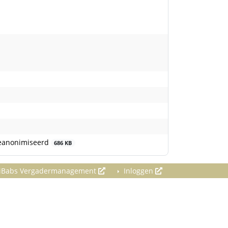
_geanonimiseerd
686 KB
iBabs Vergadermanagement
Inloggen