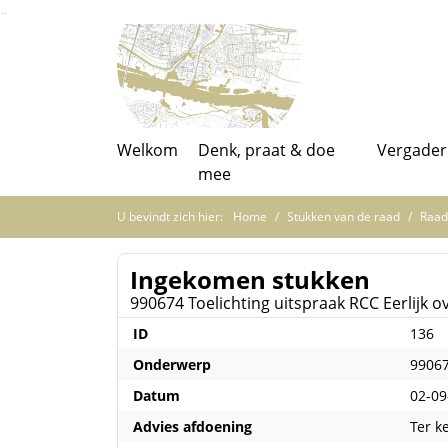
Ga naar de inhoud van deze pagina
Ga naar het zoeken
Ga naar het menu
Welkom
Denk, praat & doe
Vergader
mee
U bevindt zich hier:
Home
Stukken van de raad
Raad
Ingekomen stukken
990674 Toelichting uitspraak RCC Eerlijk 
ID
136
Onderwerp
99067
Datum
02-09
Advies afdoening
Ter 