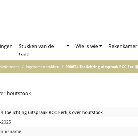
ingen
Stukken van de
Wie is wie
Rekenkamer
raad
sinformatie
Ingekomen stukken
990674 Toelichting uitspraak RCC Eerlij
over houtstook
4 Toelichting uitspraak RCC Eerlijk over houtstook
-2025
kennisname