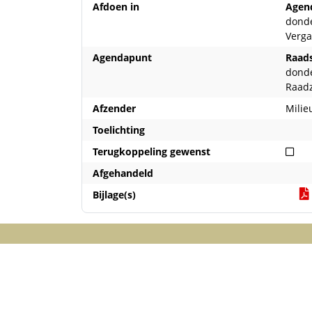
Afdoen in
Agen
donde
Verga
Agendapunt
Raads
donde
Raad
Afzender
Milie
Toelichting
Nie
Terugkoppeling gewenst
Afgehandeld
Bijlage(s)