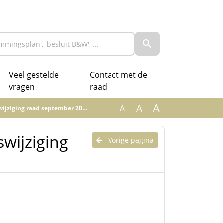
Veel gestelde
Contact met de
vragen
raad
A
A
A
ziging raad september 2019.pdf
swijziging
Vorige pagina