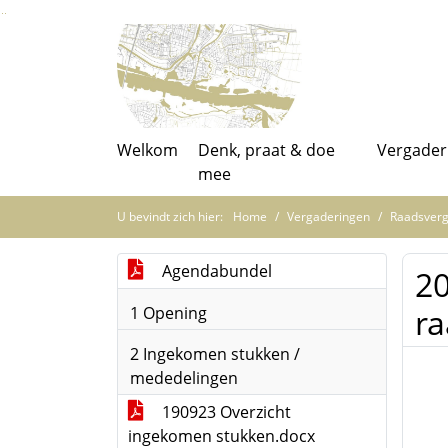
Ga naar de inhoud van deze pagina
Ga naar het zoeken
Ga naar het menu
Welkom
Denk, praat & doe
Vergader
mee
U bevindt zich hier:
Home
Vergaderingen
Raadsverg
Agendabundel
20
ra
1 Opening
2 Ingekomen stukken /
mededelingen
190923 Overzicht
ingekomen stukken.docx