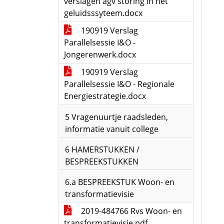
verslagen agv storing in het
geluidsssyteem.docx
190919 Verslag
Parallelsessie I&O -
Jongerenwerk.docx
190919 Verslag
Parallelsessie I&O - Regionale
Energiestrategie.docx
5 Vragenuurtje raadsleden,
informatie vanuit college
6 HAMERSTUKKEN /
BESPREEKSTUKKEN
6.a BESPREEKSTUK Woon- en
transformatievisie
2019-484766 Rvs Woon- en
transformatievisie.pdf