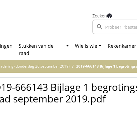
Zoeken
ingen
Stukken van de
Wie is wie
Rekenkamer
raad
adering (donderdag 26 september 2019)
2019-666143 Bijlage 1 begrotingswij
19-666143 Bijlage 1 begroting
ad september 2019.pdf