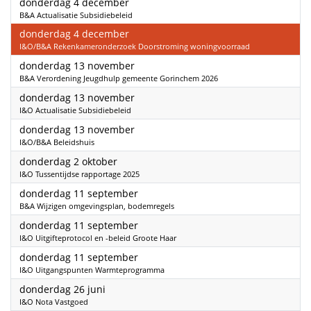
2025
donderdag 4 december
B&A Actualisatie Subsidiebeleid
2025
donderdag 4 december
I&O/B&A Rekenkameronderzoek Doorstroming woningvoorraad
2025
donderdag 13 november
B&A Verordening Jeugdhulp gemeente Gorinchem 2026
2025
donderdag 13 november
I&O Actualisatie Subsidiebeleid
2025
donderdag 13 november
I&O/B&A Beleidshuis
2025
donderdag 2 oktober
I&O Tussentijdse rapportage 2025
2025
donderdag 11 september
B&A Wijzigen omgevingsplan, bodemregels
2025
donderdag 11 september
I&O Uitgifteprotocol en -beleid Groote Haar
2025
donderdag 11 september
I&O Uitgangspunten Warmteprogramma
2025
donderdag 26 juni
I&O Nota Vastgoed