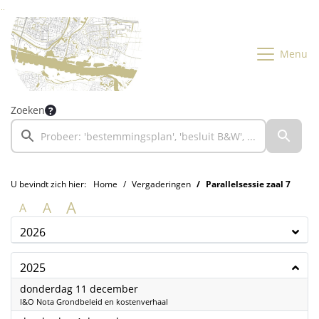
Ga naar de inhoud van deze pagina
Ga naar het zoeken
Ga naar het menu
Menu
Zoeken
U bevindt zich hier:
Home
Vergaderingen
Parallelsessie zaal 7
A
A
A
2026
2025
2025
donderdag 11 december
I&O Nota Grondbeleid en kostenverhaal