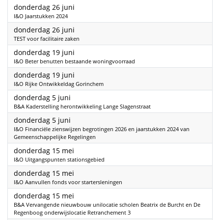
2025
donderdag 26 juni
I&O Jaarstukken 2024
2025
donderdag 26 juni
TEST voor facilitaire zaken
2025
donderdag 19 juni
I&O Beter benutten bestaande woningvoorraad
2025
donderdag 19 juni
I&O Rijke Ontwikkeldag Gorinchem
2025
donderdag 5 juni
B&A Kaderstelling herontwikkeling Lange Slagenstraat
2025
donderdag 5 juni
I&O Financiële zienswijzen begrotingen 2026 en jaarstukken 2024 van
Gemeenschappelijke Regelingen
2025
donderdag 15 mei
I&O Uitgangspunten stationsgebied
2025
donderdag 15 mei
I&O Aanvullen fonds voor startersleningen
2025
donderdag 15 mei
B&A Vervangende nieuwbouw unilocatie scholen Beatrix de Burcht en De
Regenboog onderwijslocatie Retranchement 3