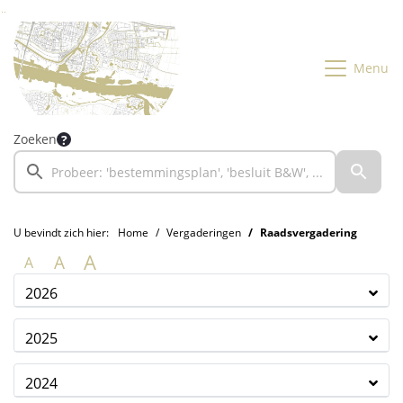
Ga naar de inhoud van deze pagina
Ga naar het zoeken
Ga naar het menu
Menu
Zoeken
U bevindt zich hier:
Home
Vergaderingen
Raadsvergadering
A
A
A
2026
2025
2024