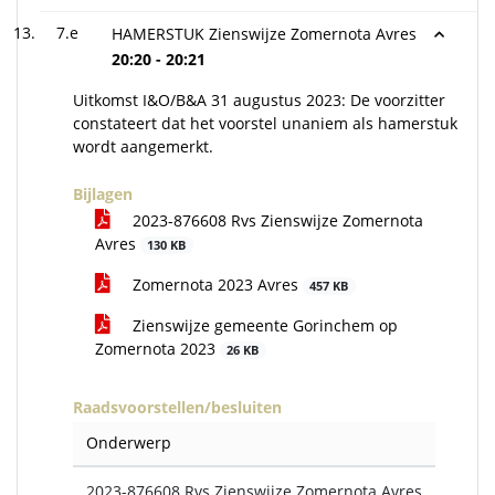
7.e
HAMERSTUK Zienswijze Zomernota Avres
20:20 - 20:21
Uitkomst I&O/B&A 31 augustus 2023: De voorzitter
constateert dat het voorstel unaniem als hamerstuk
wordt aangemerkt.
Bijlagen
2023-876608 Rvs Zienswijze Zomernota
Avres
130 KB
Zomernota 2023 Avres
457 KB
Zienswijze gemeente Gorinchem op
Zomernota 2023
26 KB
Raadsvoorstellen/besluiten
Onderwerp
2023-876608 Rvs Zienswijze Zomernota Avres