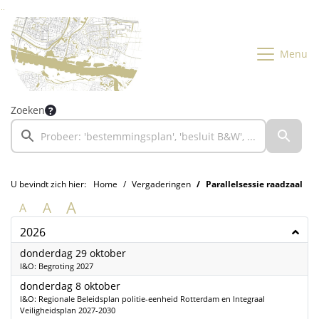
Ga naar de inhoud van deze pagina
Ga naar het zoeken
Ga naar het menu
Menu
Zoeken
U bevindt zich hier:
Home
Vergaderingen
Parallelsessie raadzaal
A
A
A
2026
2026
donderdag 29 oktober
I&O: Begroting 2027
2026
donderdag 8 oktober
I&O: Regionale Beleidsplan politie-eenheid Rotterdam en Integraal
Veiligheidsplan 2027-2030