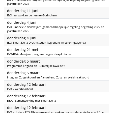
jaarstukken 2025
2026
donderdag 11 juni
I&O Jaarstukken gemeente Gorinchem
2026
donderdag 4 juni
I&O Financiële zienswijzen gemeenschappelijke regeling begroting 2027 en
jaarstukken 2025
2026
donderdag 4 juni
I&O Smart Delta Drechtsteden Regionale Investeringsagenda
2026
donderdag 21 mei
I&O/B&A Meerjarenprogramma grondexploitaties
2026
donderdag 5 maart
Programma Erfgoed en Ruimtelijke Kwaliteit
2026
donderdag 5 maart
Integraal Zorgakkoord en Aanvullend Zorg- en Welzijnsakkoord
2026
donderdag 12 februari
I&O - Weerbaarheid
2026
donderdag 12 februari
B&A - Samenwerking met Smart Delta
2026
donderdag 12 februari
I&O - Update RES Alblasserwaard en verkenning windenergie locatie S (met