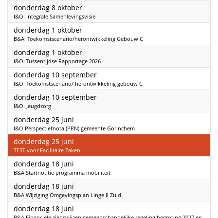
2026
donderdag 8 oktober
I&O: Integrale Samenlevingsvisie
2026
donderdag 1 oktober
B&A: Toekomstscenario/herontwikkeling Gebouw C
2026
donderdag 1 oktober
I&O: Tussentijdse Rapportage 2026
2026
donderdag 10 september
I&O: Toekomstscenario/ herontwikkeling gebouw C
2026
donderdag 10 september
I&O: Jeugdzorg
2026
donderdag 25 juni
I&O Perspectiefnota (PPN) gemeente Gorinchem
2026
donderdag 25 juni
TEST voor Facilitaire Zaken
2026
donderdag 18 juni
B&A Startnotitie programma mobiliteit
2026
donderdag 18 juni
B&A Wijziging Omgevingsplan Linge II Zuid
2026
donderdag 18 juni
B&A Financiële zienswijzen gemeenschappelijke regeling begroting 2027 en