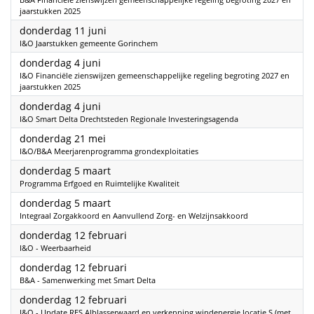
jaarstukken 2025
2026
donderdag 11 juni
I&O Jaarstukken gemeente Gorinchem
2026
donderdag 4 juni
I&O Financiële zienswijzen gemeenschappelijke regeling begroting 2027 en
jaarstukken 2025
2026
donderdag 4 juni
I&O Smart Delta Drechtsteden Regionale Investeringsagenda
2026
donderdag 21 mei
I&O/B&A Meerjarenprogramma grondexploitaties
2026
donderdag 5 maart
Programma Erfgoed en Ruimtelijke Kwaliteit
2026
donderdag 5 maart
Integraal Zorgakkoord en Aanvullend Zorg- en Welzijnsakkoord
2026
donderdag 12 februari
I&O - Weerbaarheid
2026
donderdag 12 februari
B&A - Samenwerking met Smart Delta
2026
donderdag 12 februari
I&O - Update RES Alblasserwaard en verkenning windenergie locatie S (met