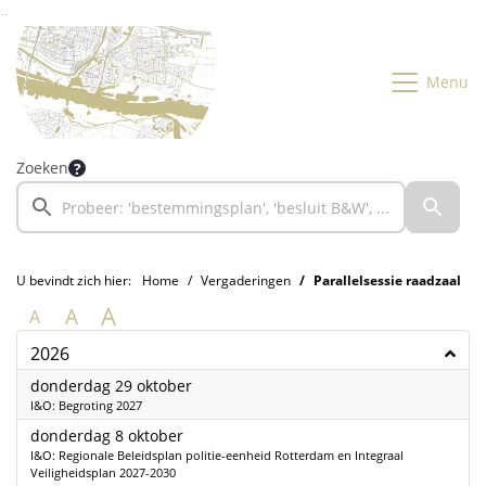
Ga naar de inhoud van deze pagina
Ga naar het zoeken
Ga naar het menu
Menu
Zoeken
U bevindt zich hier:
Home
Vergaderingen
Parallelsessie raadzaal
A
A
A
2026
2026
donderdag 29 oktober
I&O: Begroting 2027
2026
donderdag 8 oktober
I&O: Regionale Beleidsplan politie-eenheid Rotterdam en Integraal
Veiligheidsplan 2027-2030