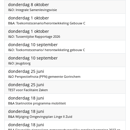
2026
donderdag 8 oktober
I&O: Integrale Samenlevingsvisie
2026
donderdag 1 oktober
B&A: Toekomstscenario/herontwikkeling Gebouw C
2026
donderdag 1 oktober
I&O: Tussentijdse Rapportage 2026
2026
donderdag 10 september
I&O: Toekomstscenario/ herontwikkeling gebouw C
2026
donderdag 10 september
I&O: Jeugdzorg
2026
donderdag 25 juni
I&O Perspectiefnota (PPN) gemeente Gorinchem
2026
donderdag 25 juni
TEST voor Facilitaire Zaken
2026
donderdag 18 juni
B&A Startnotitie programma mobiliteit
2026
donderdag 18 juni
B&A Wijziging Omgevingsplan Linge II Zuid
2026
donderdag 18 juni
B&A Financiële zienswijzen gemeenschappelijke regeling begroting 2027 en