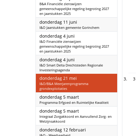
B&A Financiële zienswijzen
gemeenschappelijke regeling begroting 2027
en jaarstukken 2025
2026
donderdag 11 juni
I&O Jaarstukken gemeente Gorinchem
2026
donderdag 4 juni
I&O Financiële zienswijzen
gemeenschappelijke regeling begroting 2027
en jaarstukken 2025
2026
donderdag 4 juni
I&O Smart Delta Drechtsteden Regionale
Investeringsagenda
2026
donderdag 21 mei
3
I&O/B&A Meerjarenprogramma
grondexploitaties
2026
donderdag 5 maart
Programma Erfgoed en Ruimtelijke Kwaliteit
2026
donderdag 5 maart
Integraal Zorgakkoord en Aanvullend Zorg- en
Welzijnsakkoord
2026
donderdag 12 februari
I&O - Weerbaarheid