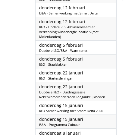
2026
donderdag 12 februari
B&A - Samenwerking met Smart Delta
2026
donderdag 12 februari
I&O - Update RES Alblasserwaard en
verkenning windenergie locatie S (met
Molenlanden)
2026
donderdag 5 februari
Dubbele I&O/B&A - Warmtenet
2026
donderdag 5 februari
I&O - Staalslakken
2026
donderdag 22 januari
I&O - Startersleningen
2026
donderdag 22 januari
Dubbele I&O - Duidingssessie
Rekenkameronderzoek Toegankelijkheden
2026
donderdag 15 januari
I&O Samenwerking met Smart Delta 2026
2026
donderdag 15 januari
B&A - Programma Cultuur
2026
donderdag 8 januari