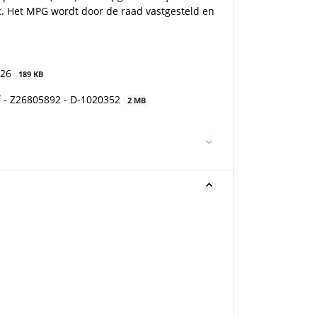
t. Het MPG wordt door de raad vastgesteld en
026
189 KB
 - Z26805892 - D-1020352
2 MB