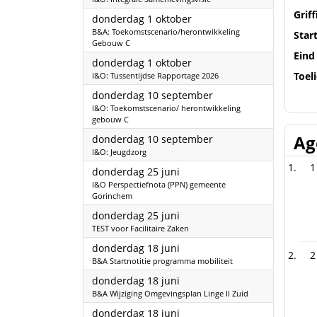
Griff
2026
donderdag 1 oktober
B&A: Toekomstscenario/herontwikkeling
Star
Gebouw C
Eind
2026
donderdag 1 oktober
Toel
I&O: Tussentijdse Rapportage 2026
2026
donderdag 10 september
I&O: Toekomstscenario/ herontwikkeling
gebouw C
Ag
2026
donderdag 10 september
I&O: Jeugdzorg
1
2026
donderdag 25 juni
I&O Perspectiefnota (PPN) gemeente
Gorinchem
2026
donderdag 25 juni
TEST voor Facilitaire Zaken
2026
donderdag 18 juni
2
B&A Startnotitie programma mobiliteit
2026
donderdag 18 juni
B&A Wijziging Omgevingsplan Linge II Zuid
2026
donderdag 18 juni