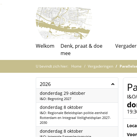
Ga naar de inhoud van deze pagina
Ga naar het zoeken
Ga naar het menu
Welkom
Denk, praat & doe
Vergader
mee
U bevindt zich hier:
Home
Vergaderingen
Parallels
Pa
2026
2026
donderdag 29 oktober
I&O
I&O: Begroting 2027
do
2026
donderdag 8 oktober
19:3
I&O: Regionale Beleidsplan politie-eenheid
Rotterdam en Integraal Veiligheidsplan 2027-
2030
Loca
2026
donderdag 8 oktober
Voor
I&O: Integrale Samenlevingsvisie