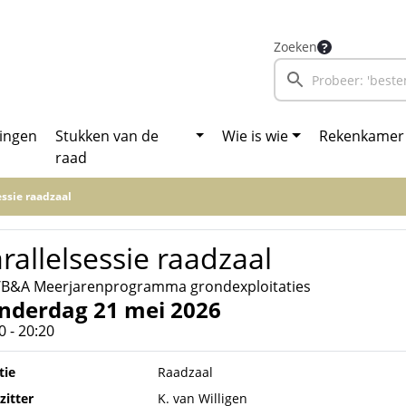
Zoeken
ingen
Stukken van de
Wie is wie
Rekenkamer
raad
essie raadzaal
rallelsessie raadzaal
/B&A Meerjarenprogramma grondexploitaties
nderdag 21 mei 2026
0 - 20:20
tie
Raadzaal
zitter
K. van Willigen