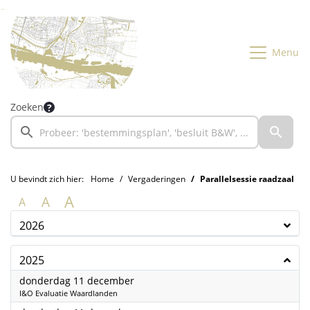
Ga naar de inhoud van deze pagina
Ga naar het zoeken
Ga naar het menu
Menu
Zoeken
U bevindt zich hier:
Home
Vergaderingen
Parallelsessie raadzaal
A
A
A
2026
2025
2025
donderdag 11 december
I&O Evaluatie Waardlanden