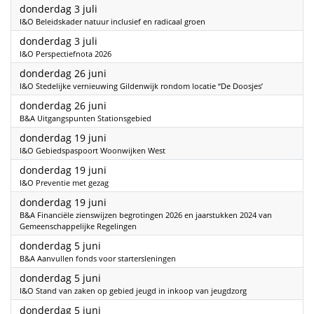
2025
donderdag 3 juli
I&O Beleidskader natuur inclusief en radicaal groen
2025
donderdag 3 juli
I&O Perspectiefnota 2026
2025
donderdag 26 juni
I&O Stedelijke vernieuwing Gildenwijk rondom locatie “De Doosjes’
2025
donderdag 26 juni
B&A Uitgangspunten Stationsgebied
2025
donderdag 19 juni
I&O Gebiedspaspoort Woonwijken West
2025
donderdag 19 juni
I&O Preventie met gezag
2025
donderdag 19 juni
B&A Financiële zienswijzen begrotingen 2026 en jaarstukken 2024 van
Gemeenschappelijke Regelingen
2025
donderdag 5 juni
B&A Aanvullen fonds voor startersleningen
2025
donderdag 5 juni
I&O Stand van zaken op gebied jeugd in inkoop van jeugdzorg
2025
donderdag 5 juni