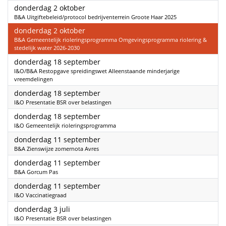
2025
donderdag 2 oktober
B&A Uitgiftebeleid/protocol bedrijventerrein Groote Haar 2025
2025
donderdag 2 oktober
B&A Gemeentelijk rioleringsprogramma Omgevingsprogramma riolering &
stedelijk water 2026-2030
2025
donderdag 18 september
I&O/B&A Restopgave spreidingswet Alleenstaande minderjarige
vreemdelingen
2025
donderdag 18 september
I&O Presentatie BSR over belastingen
2025
donderdag 18 september
I&O Gemeentelijk rioleringsprogramma
2025
donderdag 11 september
B&A Zienswijze zomernota Avres
2025
donderdag 11 september
B&A Gorcum Pas
2025
donderdag 11 september
I&O Vaccinatiegraad
2025
donderdag 3 juli
I&O Presentatie BSR over belastingen