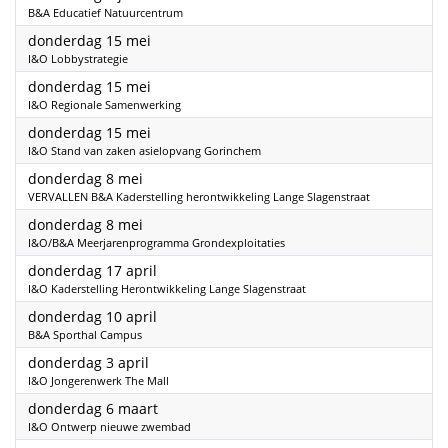
B&A Educatief Natuurcentrum
2025
donderdag 15 mei
I&O Lobbystrategie
2025
donderdag 15 mei
I&O Regionale Samenwerking
2025
donderdag 15 mei
I&O Stand van zaken asielopvang Gorinchem
2025
donderdag 8 mei
VERVALLEN B&A Kaderstelling herontwikkeling Lange Slagenstraat
2025
donderdag 8 mei
I&O/B&A Meerjarenprogramma Grondexploitaties
2025
donderdag 17 april
I&O Kaderstelling Herontwikkeling Lange Slagenstraat
2025
donderdag 10 april
B&A Sporthal Campus
2025
donderdag 3 april
I&O Jongerenwerk The Mall
2025
donderdag 6 maart
I&O Ontwerp nieuwe zwembad