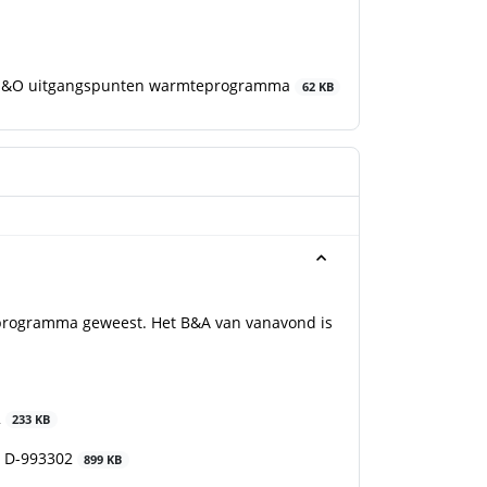
ie I&O uitgangspunten warmteprogramma
62 KB
eprogramma geweest. Het B&A van vanavond is
2
233 KB
- D-993302
899 KB