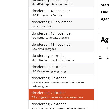
I&O /B&A Exploitatie Cultuurhuis
Star
2025
donderdag 4 december
Eind
I&O Programma Cultuur
Age
2025
donderdag 13 november
I&O Cultuurhuis
2025
donderdag 13 november
Ag
I&O Actualisatie cultuurbeleid
2025
donderdag 13 november
1
B&A Nota Vastgoed
2025
donderdag 9 oktober
2
I&O/B&A Controleplan accountant
2025
donderdag 9 oktober
I&O Verordening Jeugdzorg
2025
donderdag 9 oktober
B&A/I&O Beleidskader natuur inclusief en
radicaal groen
2025
donderdag 2 oktober
B&A Uitgangspunten Warmteprogramma
2025
donderdag 2 oktober
B&A Uitgiftebeleid/protocol bedrijventerrein