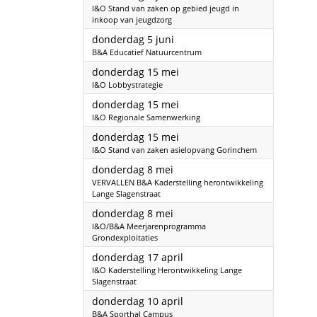
I&O Stand van zaken op gebied jeugd in
inkoop van jeugdzorg
2025
donderdag 5 juni
B&A Educatief Natuurcentrum
2025
donderdag 15 mei
I&O Lobbystrategie
2025
donderdag 15 mei
I&O Regionale Samenwerking
2025
donderdag 15 mei
I&O Stand van zaken asielopvang Gorinchem
2025
donderdag 8 mei
VERVALLEN B&A Kaderstelling herontwikkeling
Lange Slagenstraat
2025
donderdag 8 mei
I&O/B&A Meerjarenprogramma
Grondexploitaties
2025
donderdag 17 april
I&O Kaderstelling Herontwikkeling Lange
Slagenstraat
2025
donderdag 10 april
B&A Sporthal Campus