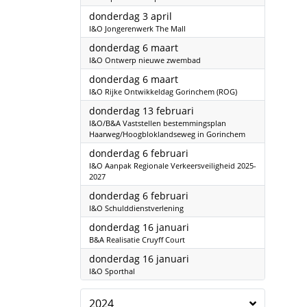
2025
donderdag 3 april
I&O Jongerenwerk The Mall
2025
donderdag 6 maart
I&O Ontwerp nieuwe zwembad
2025
donderdag 6 maart
I&O Rijke Ontwikkeldag Gorinchem (ROG)
2025
donderdag 13 februari
I&O/B&A Vaststellen bestemmingsplan
Haarweg/Hoogbloklandseweg in Gorinchem
2025
donderdag 6 februari
I&O Aanpak Regionale Verkeersveiligheid 2025-
2027
2025
donderdag 6 februari
I&O Schulddienstverlening
2025
donderdag 16 januari
B&A Realisatie Cruyff Court
2025
donderdag 16 januari
I&O Sporthal
2024