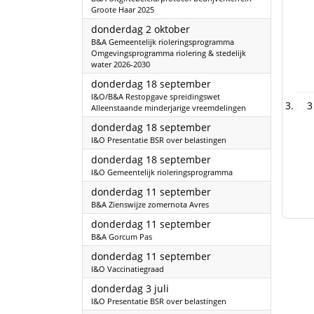
Groote Haar 2025
2025
donderdag 2 oktober
B&A Gemeentelijk rioleringsprogramma
Omgevingsprogramma riolering & stedelijk
water 2026-2030
2025
donderdag 18 september
I&O/B&A Restopgave spreidingswet
3
Alleenstaande minderjarige vreemdelingen
2025
donderdag 18 september
I&O Presentatie BSR over belastingen
2025
donderdag 18 september
I&O Gemeentelijk rioleringsprogramma
2025
donderdag 11 september
B&A Zienswijze zomernota Avres
2025
donderdag 11 september
B&A Gorcum Pas
2025
donderdag 11 september
I&O Vaccinatiegraad
2025
donderdag 3 juli
I&O Presentatie BSR over belastingen