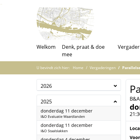
Ga naar de inhoud van deze pagina
Ga naar het zoeken
Ga naar het menu
Welkom
Denk, praat & doe
Vergader
mee
U bevindt zich hier:
Home
Vergaderingen
Parallels
Pa
2026
B&A
2025
do
2025
donderdag 11 december
21:3
I&O Evaluatie Waardlanden
2025
donderdag 11 december
Loca
I&O Staalslakken
Voor
2025
donderdag 4 december