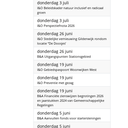
2025
donderdag 3 juli
I&O Beleidskader natuur inclusief en radicaal
groen
2025
donderdag 3 juli
I&O Perspectiefnota 2026
2025
donderdag 26 juni
I&O Stedelijke vernieuwing Gildenwijk rondom
locatie “De Doosjes’
2025
donderdag 26 juni
B&A Uitgangspunten Stationsgebied
2025
donderdag 19 juni
I&O Gebiedspaspoort Woonwijken West
2025
donderdag 19 juni
I&O Preventie met gezag
2025
donderdag 19 juni
B&A Financiële zienswijzen begrotingen 2026
en jaarstukken 2024 van Gemeenschappelijke
Regelingen
2025
donderdag 5 juni
B&A Aanvullen fonds voor startersleningen
2025
donderdag 5 juni