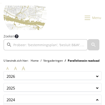
Ga naar de inhoud van deze pagina
Ga naar het zoeken
Ga naar het menu
Menu
Zoeken
U bevindt zich hier:
Home
Vergaderingen
Parallelsessie raadzaal
A
A
A
2026
2025
2024