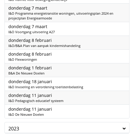
2024
donderdag 7 maart
I&O Programma energietransitie woningen, uitvoeringsplan 2024 en
projectplan Energiearmoede
2024
donderdag 7 maart
I&O Voortgang uitvoering A27
2024
donderdag 8 februari
I&O/B&A Plan van aanpak kindermishandeling
2024
donderdag 8 februari
I&O Flexwoningen
2024
donderdag 1 februari
B&A De Nieuwe Doelen
2024
donderdag 18 januari
I&O Invoering en verordening toeristenbelasting
2024
donderdag 11 januari
I&O Pedagogisch educatief systeem
2024
donderdag 11 januari
I&O De Nieuwe Doelen
2023