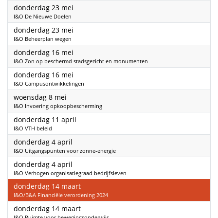
2024
donderdag 23 mei
I&O De Nieuwe Doelen
2024
donderdag 23 mei
I&O Beheerplan wegen
2024
donderdag 16 mei
I&O Zon op beschermd stadsgezicht en monumenten
2024
donderdag 16 mei
I&O Campusontwikkelingen
2024
woensdag 8 mei
I&O Invoering opkoopbescherming
2024
donderdag 11 april
I&O VTH beleid
2024
donderdag 4 april
I&O Uitgangspunten voor zonne-energie
2024
donderdag 4 april
I&O Verhogen organisatiegraad bedrijfsleven
2024
donderdag 14 maart
I&O/B&A Financiële verordening 2024
2024
donderdag 14 maart
I&O Ruimte voor bewegingsonderwijs