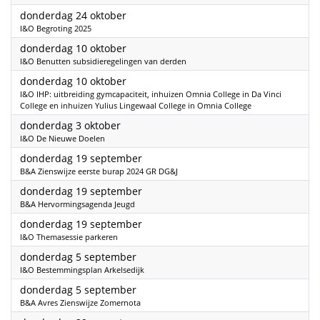
2024
donderdag 24 oktober
I&O Begroting 2025
2024
donderdag 10 oktober
I&O Benutten subsidieregelingen van derden
2024
donderdag 10 oktober
I&O IHP: uitbreiding gymcapaciteit, inhuizen Omnia College in Da Vinci
College en inhuizen Yulius Lingewaal College in Omnia College
2024
donderdag 3 oktober
I&O De Nieuwe Doelen
2024
donderdag 19 september
B&A Zienswijze eerste burap 2024 GR DG&J
2024
donderdag 19 september
B&A Hervormingsagenda Jeugd
2024
donderdag 19 september
I&O Themasessie parkeren
2024
donderdag 5 september
I&O Bestemmingsplan Arkelsedijk
2024
donderdag 5 september
B&A Avres Zienswijze Zomernota