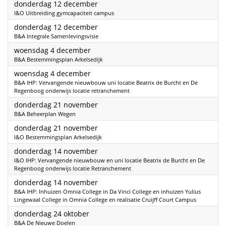
2024
donderdag 12 december
I&O Uitbreiding gymcapaciteit campus
2024
donderdag 12 december
B&A Integrale Samenlevingsvisie
2024
woensdag 4 december
B&A Bestemmingsplan Arkelsedijk
2024
woensdag 4 december
B&A IHP: Vervangende nieuwbouw uni locatie Beatrix de Burcht en De
Regenboog onderwijs locatie retranchement
2024
donderdag 21 november
B&A Beheerplan Wegen
2024
donderdag 21 november
I&O Bestemmingsplan Arkelsedijk
2024
donderdag 14 november
I&O IHP: Vervangende nieuwbouw en uni locatie Beatrix de Burcht en De
Regenboog onderwijs locatie Retranchement
2024
donderdag 14 november
B&A IHP: Inhuizen Omnia College in Da Vinci College en inhuizen Yulius
Lingewaal College in Omnia College en realisatie Cruijff Court Campus
2024
donderdag 24 oktober
B&A De Nieuwe Doelen