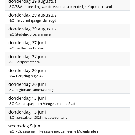
2024
donderdag 29 augustus
I&O/B&A Uitbreiding van de veerdienst met de lijn Kop van 't Land
2024
donderdag 29 augustus
I&O Hervormingsagenda Jeugd
2024
donderdag 29 augustus
I&O Stedelijk programmeren
2024
donderdag 27 juni
I&O De Nieuwe Doelen
2024
donderdag 27 juni
I&O Perspectiefnota
2024
donderdag 20 juni
B&A Herijking regio AV
2024
donderdag 20 juni
I&O Regionale samenwerking
2024
donderdag 13 juni
I&O Gebiedspaspoort Vleugels van de Stad
2024
donderdag 13 juni
I&O Jaarstukken 2023 met accountant
2024
woensdag 5 juni
I&O RES, gezamenlijke sessie met gemeente Molenlanden