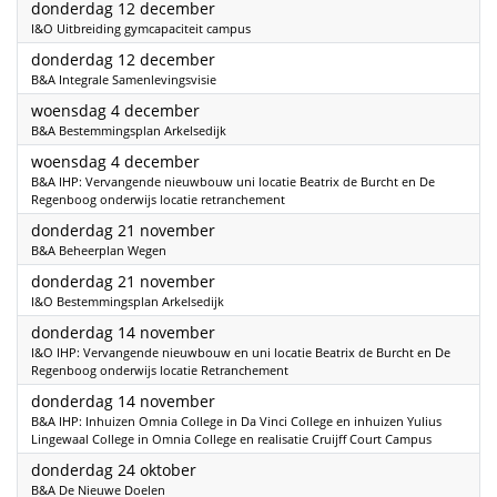
2024
donderdag 12 december
I&O Uitbreiding gymcapaciteit campus
2024
donderdag 12 december
B&A Integrale Samenlevingsvisie
2024
woensdag 4 december
B&A Bestemmingsplan Arkelsedijk
2024
woensdag 4 december
B&A IHP: Vervangende nieuwbouw uni locatie Beatrix de Burcht en De
Regenboog onderwijs locatie retranchement
2024
donderdag 21 november
B&A Beheerplan Wegen
2024
donderdag 21 november
I&O Bestemmingsplan Arkelsedijk
2024
donderdag 14 november
I&O IHP: Vervangende nieuwbouw en uni locatie Beatrix de Burcht en De
Regenboog onderwijs locatie Retranchement
2024
donderdag 14 november
B&A IHP: Inhuizen Omnia College in Da Vinci College en inhuizen Yulius
Lingewaal College in Omnia College en realisatie Cruijff Court Campus
2024
donderdag 24 oktober
B&A De Nieuwe Doelen