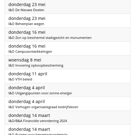
2024
donderdag 23 mei
I&O De Nieuwe Doelen
2024
donderdag 23 mei
I&O Beheerplan wegen
2024
donderdag 16 mei
I&O Zon op beschermd stadsgezicht en monumenten
2024
donderdag 16 mei
I&O Campusontwikkelingen
2024
woensdag 8 mei
I&O Invoering opkoopbescherming
2024
donderdag 11 april
I&O VTH beleid
2024
donderdag 4 april
I&O Uitgangspunten voor zonne-energie
2024
donderdag 4 april
I&O Verhogen organisatiegraad bedrijfsleven
2024
donderdag 14 maart
I&O/B&A Financiële verordening 2024
2024
donderdag 14 maart
I&O Ruimte voor bewegingsonderwijs