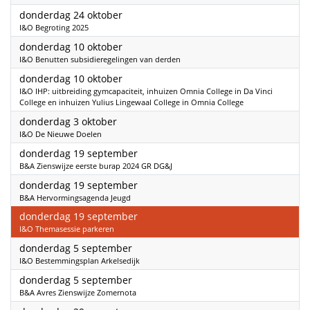
2024
donderdag 24 oktober
I&O Begroting 2025
2024
donderdag 10 oktober
I&O Benutten subsidieregelingen van derden
2024
donderdag 10 oktober
I&O IHP: uitbreiding gymcapaciteit, inhuizen Omnia College in Da Vinci
College en inhuizen Yulius Lingewaal College in Omnia College
2024
donderdag 3 oktober
I&O De Nieuwe Doelen
2024
donderdag 19 september
B&A Zienswijze eerste burap 2024 GR DG&J
2024
donderdag 19 september
B&A Hervormingsagenda Jeugd
2024
donderdag 19 september
I&O Themasessie parkeren
2024
donderdag 5 september
I&O Bestemmingsplan Arkelsedijk
2024
donderdag 5 september
B&A Avres Zienswijze Zomernota