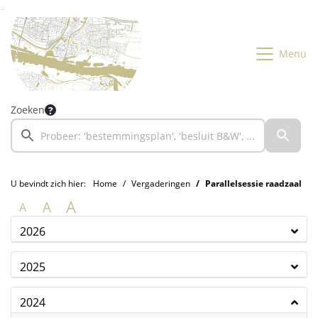
Ga naar de inhoud van deze pagina
Ga naar het zoeken
Ga naar het menu
Menu
Zoeken
U bevindt zich hier:
Home
Vergaderingen
Parallelsessie raadzaal
A
A
A
2026
2025
2024