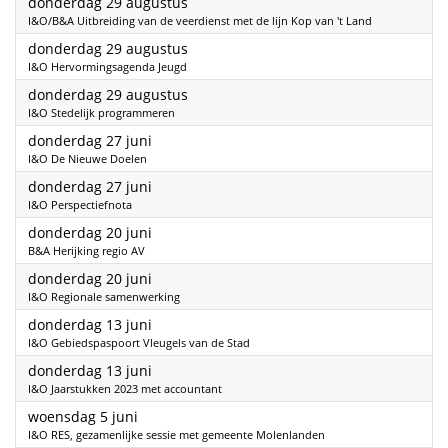
2024
donderdag 29 augustus
I&O/B&A Uitbreiding van de veerdienst met de lijn Kop van 't Land
2024
donderdag 29 augustus
I&O Hervormingsagenda Jeugd
2024
donderdag 29 augustus
I&O Stedelijk programmeren
2024
donderdag 27 juni
I&O De Nieuwe Doelen
2024
donderdag 27 juni
I&O Perspectiefnota
2024
donderdag 20 juni
B&A Herijking regio AV
2024
donderdag 20 juni
I&O Regionale samenwerking
2024
donderdag 13 juni
I&O Gebiedspaspoort Vleugels van de Stad
2024
donderdag 13 juni
I&O Jaarstukken 2023 met accountant
2024
woensdag 5 juni
I&O RES, gezamenlijke sessie met gemeente Molenlanden